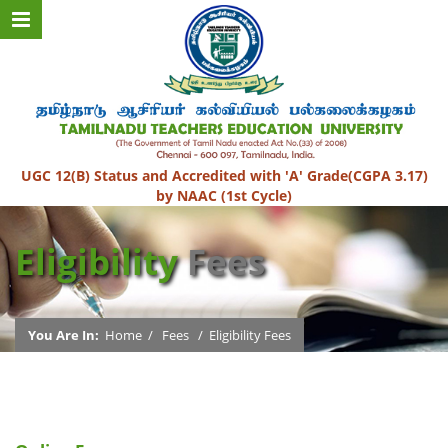
UGC 12(B) Status and Accredited with 'A' Grade(CGPA 3.17)
by NAAC (1st Cycle)
Eligibility
Fees
You Are In:
Home
/
Fees
/
Eligibility Fees