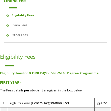
Online Fee
Eligibility Fees
Exam Fees
Other Fees
Eligibility Fees
Eligibility Fees for B.Ed/B.Ed(Spl.Edn)/M.Ed Degree Programme:
FIRST YEAR -
The Fees details
per student
are given in the box below.
1.
பதிவு கட்டணம் (General Registration Fee)
ரூ.125/-